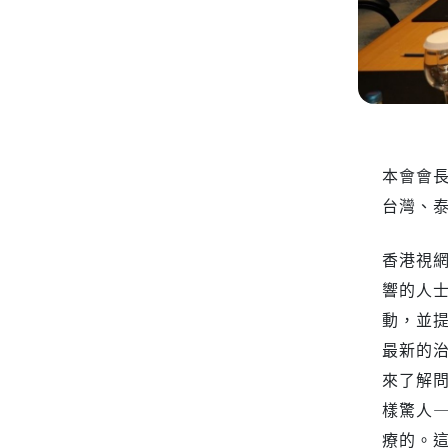
本會會長
台灣、
香港視網
響的人
動，並
最新的
來了解
樣驚人—
療的。