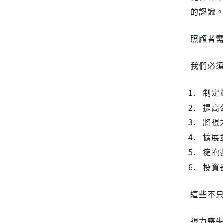
的認識
照顧者
我們必
⁠制
⁠提
⁠將
⁠擴
⁠擁
⁠投
這些不只
視力喪