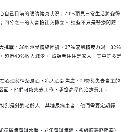
心自己目前的眼睛健康狀況；70%預見日常生活將變得
；四分之一的人害怕社交孤立。 這些不只是醫療問題
挑戰。38%承受情緒困擾，37%感到精疲力竭，32%
，超過40%收入減少。 照顧者往往是家人，其中許多是
 在心理與情緒層面，病人面對焦慮、抑鬱與失去自主的
層面，他們可能失去工作，承擔高昂的治療費用。
—特別是針對老齡人口與糖尿病患者。他們需要定期篩
如糖尿病黃斑水腫、老年黃斑病變、視網膜靜脈阻塞）