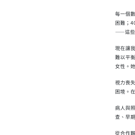
每一個數
困難；
——這
現在讓我
難以平衡
女性。
視力喪
困境。
病人與
查、早
從合作