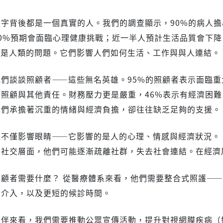
字背後都是一個真實的人。我們的調查顯示，90%的病人擔
40%預期會面臨心理健康挑戰；近一半人預計生活品質會下降
些是人類的問題。它們影響人們如何生活、工作與與人連結。
們談談照顧者——這些無名英雄。95%的照顧者表示面臨重大
照顧與其他責任。財務壓力更是嚴重，46%表示有經濟困難
她們承擔著沉重的情緒與經濟負擔，卻往往缺乏足夠的支援。
失不僅影響眼睛——它影響的是人的心理、情感與經濟狀況。
在社交層面，他們可能逐漸疏離社群，失去社會連結。在經濟
照顧者需要什麼？ 從醫療體系來看，他們需要整合式照護—
期介入，以及更短的候診時間。
夥伴來看，我們需要推動公眾宣傳活動，提升對視網膜疾病（