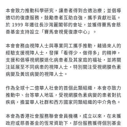
本會致力推動科學研究，讓患者得到合適治療；並倡導
適切的復康服務，鼓勵患者互助自強，攜手貢獻社區。
於 1999 年遷往長沙灣麗閣邨的會址，並獲得賽馬會慈
善基金支持設立「賽馬會視覺復康中心」。
本會會務由視障人士與專業同工攜手推動，藉過來人的
經驗支援視障人士，發揮「看得少‧做得多」的精神，
支援和倡導視網膜退化病患者及其家庭的福祉，並將關
注延展至不同病患的視障人士，特別關注受視網膜色素
病變及黃班病變的視障人士。
作為全球十二億華人社會的首個此類組織，本會亦致力
推動中、台等華人地區，受視網膜色素病變的患者對抗
疾病，擔當華人社群和西方國家同類組織的中介角色。
本會為香港社會服務聯會會員機構，成立以來，在未獲
政府或慈善基金的恆常資助下，部份服務獲得個別基金