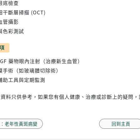
眼底檢查
干斷層掃描 (OCT)
血管攝影
與色彩測試
項
VEGF 藥物眼內注射（治療新生血管）
膜手術（如玻璃體切除術）
輔助工具與定期監測
上資料只供參考，如果您有個人健康、治療或診斷上的疑問，
：老年性黃斑病變
回到主頁