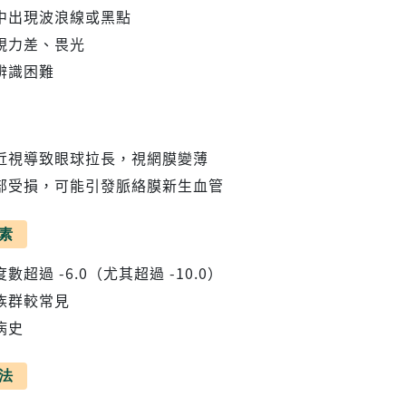
中出現波浪線或黑點
視力差、畏光
辨識困難
近視導致眼球拉長，視網膜變薄
部受損，可能引發脈絡膜新生血管
素
數超過 -6.0（尤其超過 -10.0）
族群較常見
病史
法