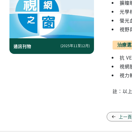
擴瞳
光學相
螢光
視野
治療選
通訊刊物
(2025年11至12月)
抗 
視網
視力
註：以
上一頁