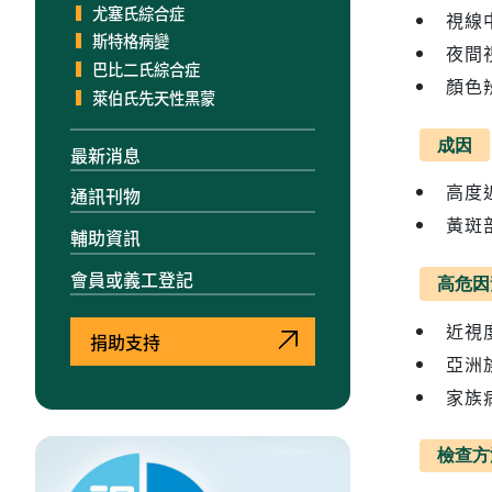
尤塞氏綜合症
視線
斯特格病變
夜間
巴比二氏綜合症
顏色
萊伯氏先天性黑蒙
成因
最新消息
高度
通訊刊物
黃斑
輔助資訊
會員或義工登記
高危因
近視度
捐助支持
亞洲
家族
檢查方