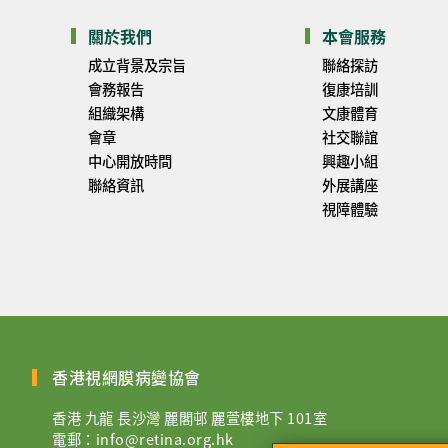
關於我們
本會服務
成立背景及宗旨
聯絡探訪
會務報告
復康培訓
組織架構
文康體育
會章
社交聯誼
中心開放時間
興趣小組
聯絡資訊
外展講座
視障體驗
香港視網膜病變協會
香港 九龍 長沙灣 麗閣邨 麗萱樓地下 101室
電郵：
info@retina.org.hk