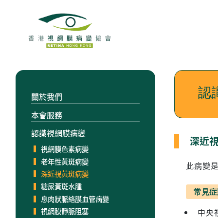
認
關於我們
本會服務
認識視網膜病變
深近視黃
視網膜色素病變
老年性黃斑病變
此病變
深近視黃斑病變
糖尿黃斑水腫
常見症
息肉狀脈絡膜血管病變
視網膜靜脈阻塞
中央