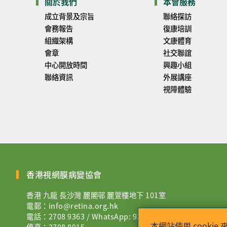
關於我們
本會服務
成立背景及宗旨
聯絡探訪
會務報告
復康培訓
組織架構
文康體育
會章
社交聯誼
中心開放時間
興趣小組
聯絡資訊
外展講座
視障體驗
香港視網膜病變協會
香港 九龍 長沙灣 麗閣邨 麗萱樓地下 101室
電郵：
info@retina.org.hk
電話：2708 9363 / WhatsApp:
9344 3882
本網站使用 cook
傳真：2708 8915