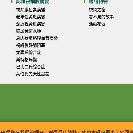
認識視網膜病變
通訊刊物
視網膜色素病變
視網之窗
老年性黃斑病變
看不見的故事
深近視黃斑病變
活動花絮
糖尿黃斑水腫
息肉狀脈絡膜血管病變
視網膜靜脈阻塞
尤塞氏綜合症
斯特格病變
巴比二氏綜合症
萊伯氏先天性黑蒙
ie 來確保您在我們的網站上獲得最佳體驗。使用本網站即表示您同