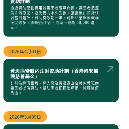
資助計劃
透過資助藥物費用減輕患者經濟負擔，讓患者把握
黃金治療期，避免視力永久受損。獲批後由首針注
射當日起計，資助有效期一年，可於私營醫療機構
接受最多 3 針眼內注射，資助上限為 50,000 港
元。
2026年
4月01日
黃斑病變眼內注射資助計劃（香港港安醫
院慈善基金）
計劃為經濟困難、經入息及資產審查合格的黃斑病
變患者提供資助，幫助患者把握治療期、減輕醫療
負擔。
2026年
3月09日