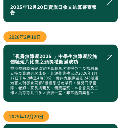
2025年12月20日賣旗⽇收⽀結算審查報
告
2026年
2月10日
「視覺無障礙2025 」中學生無障礙設施
體驗短片比賽之頒獎禮圓滿成功
香港視網膜病變協會很高興再次獲得勞工及福利局
支持及贊助是次比賽，其頒獎典禮已於2026年1月
17日下午2時至4時30分、假座九龍南昌街248號香
港盲人輔導會東翼8樓禮堂成功舉行，得獎同學團
隊、老師、家長與親友、頒獎嘉賓、本會會員及工
作人員等等共百多人濟濟一堂，非常熱鬧興奮。
2025年
12月20日