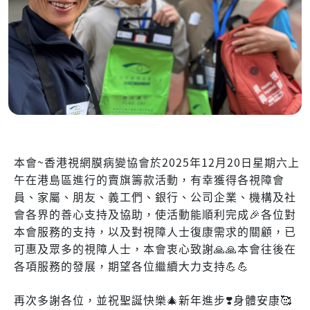
本會~香港視網膜病變協會於2025年12月20日星期六上
午在港島區進行的賣旗籌款活動，有幸獲得各視障會
員、家屬、朋友、義工們、銀行、公司企業、機構及社
會各界的善心支持及協助，使活動能順利完成🎉各位對
本會服務的支持，以及對視障人士復康需求的關顧，已
可惠及眾多的視障人士，本會衷心致謝🙏🙏本會往後在
各項服務的發展，期望各位繼續大力支持💪💪
再次多謝各位，並祝聖誕快樂🎄新年進步❣️身體安康🥰