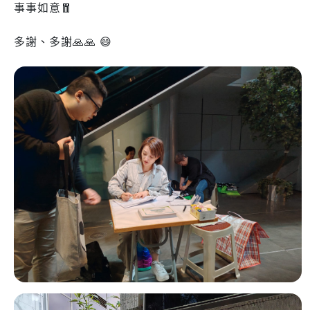
事事如意🧧
多謝、多謝🙏🙏 😄