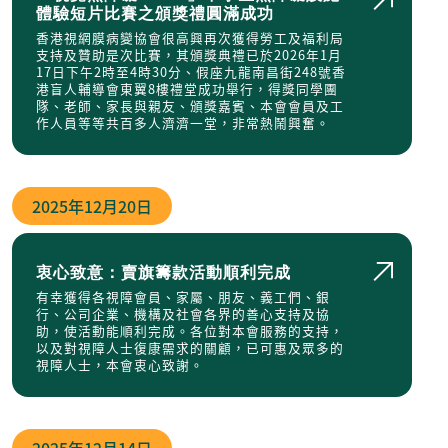
體驗短片比賽之頒獎禮圓滿成功
香港視網膜病變協會很高興再次獲得勞工及福利局
支持及贊助是次比賽，其頒獎典禮已於2026年1月
17日下午2時至4時30分、假座九龍南昌街248號香
港盲人輔導會東翼8樓禮堂成功舉行，得獎同學團
隊、老師、家長與親友、頒獎嘉賓、本會會員及工
作人員等等共百多人濟濟一堂，非常熱鬧興奮。
2025年
12月20日
衷心致意：賣旗籌款活動順利完成
有幸獲得各視障會員、家屬、朋友、義工們、銀
行、公司企業、機構及社會各界的善心支持及協
助，使活動能順利完成。各位對本會服務的支持，
以及對視障人士復康需求的關顧，已可惠及眾多的
視障人士，本會衷心致謝。