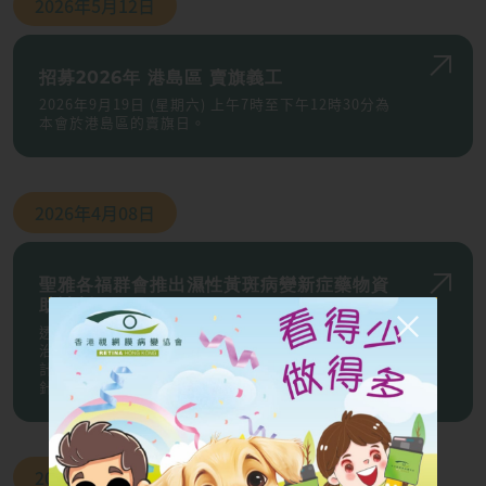
2026年
5月12日
招募2026年 港島區 賣旗義工
2026年9月19日 (星期六) 上午7時至下午12時30分為
本會於港島區的賣旗日。
2026年
4月08日
聖雅各福群會推出濕性黃斑病變新症藥物資
助計劃
透過資助藥物費用減輕患者經濟負擔，讓患者把握黃金
治療期，避免視力永久受損。獲批後由首針注射當日起
計，資助有效期一年，可於私營醫療機構接受最多 3
針眼內注射，資助上限為 50,000 港元。
2026年
4月01日