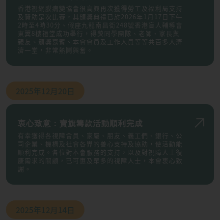
香港視網膜病變協會很高興再次獲得勞工及福利局支持
及贊助是次比賽，其頒獎典禮已於2026年1月17日下午
2時至4時30分、假座九龍南昌街248號香港盲人輔導會
東翼8樓禮堂成功舉行，得獎同學團隊、老師、家長與
親友、頒獎嘉賓、本會會員及工作人員等等共百多人濟
濟一堂，非常熱鬧興奮。
2025年
12月20日
衷心致意：賣旗籌款活動順利完成
有幸獲得各視障會員、家屬、朋友、義工們、銀行、公
司企業、機構及社會各界的善心支持及協助，使活動能
順利完成。各位對本會服務的支持，以及對視障人士復
康需求的關顧，已可惠及眾多的視障人士，本會衷心致
謝。
2025年
12月14日