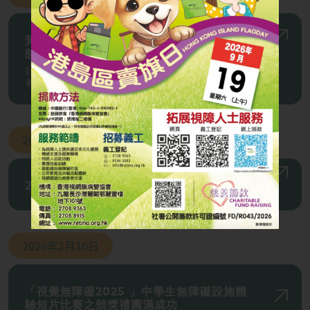
黃斑病變眼內注射資助計劃（香港港安醫院
慈善基金）
計劃為經濟困難、經入息及資產審查合格的黃斑病變患
者提供資助，幫助患者把握治療期、減輕醫療負擔。
2026年
3月09日
2025年12月20日賣旗⽇收⽀結算審查報告
2026年
2月10日
「視覺無障礙2025 」中學生無障礙設施體
驗短片比賽之頒獎禮圓滿成功