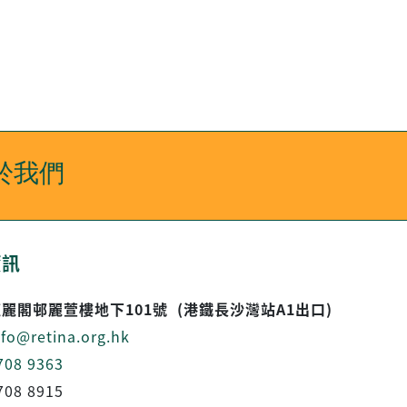
於我們
資訊
麗閣邨麗萱樓地下101號 (港鐵長沙灣站A1出口)
nfo@retina.org.hk
708 9363
08 8915